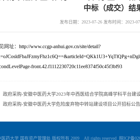
中标（成交）结
发布日期：2023-07-26 发布时间：2023-0
见网址：
http://www.ccgp-anhui.gov.cn/site/detail?
Id=oJCosldFbaJFzmyFhz1c6Q==&articleId=QKk1U3+YqTlQPg+nDglqx
condLevelPage-front.42.f1112230720c11ee8374f50c45f3bf93
：
政府采购-安徽中医药大学2023年中西医结合学院高峰学科平台建
：
政府采购-安徽中医药大学危险废弃物中转站建设项目公开招标公
药大学 国有资产管理处 版权所有 2009 All rights reserved
皖ICP备02