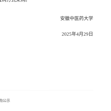
安徽中医药大学
202
5
年
4月
29
日
购公示