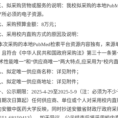
五、拟采购货物或服务的说明：
我校拟采购的
本地
Pub
疗所必须的
电子
资源。
六、采购预算金额：
8
万元；
七、采用校内直购方式的原因及说明：
本次采购的
本地
PubMed检索平台
资源内容独有，来源
。
且符合《中华人民共和国政府采购法》第三十一条第
技术性能唯一”和“供应商唯一”两大特点,应采用为“校内直
八、拟定唯一供应商名称：详见附件；
九、拟定唯一供应商地址：详见附件；
十、公示期限：
20
2
5
-
4
-
29
至
20
25
-
5
-
9
（注：必须为不少
日期次日算起）任何供应商、单位或个人对采用校内直
向安徽中医药大学反映，同时抄送安徽省财政厅政府采购
551-68150413）。如无异议，公示结束后将采用校