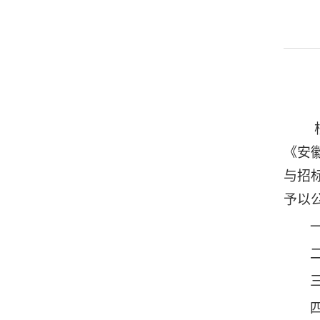
《安
与招
予以