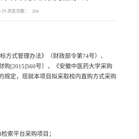
4-29 浏览次数：
204
标方式管理办法》（财政部令第
74号）
、
财
购
[2015]560号）
、《
安徽中医药大学采购
的
规定，现就本项目拟采取校内直购方式采购
Med检索平台采购项目；