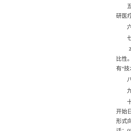
研医
比性
有
“
开始
形式
话：0